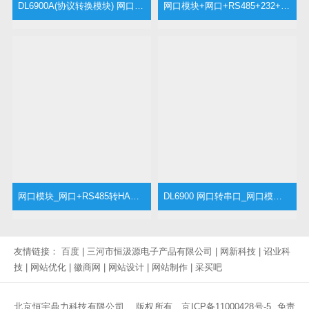
DL6900A(协议转换模块) 网口转串口_网口模块_RJ45模块_RJ45转串口
网口模块+网口+RS485+232+8DI+8DO+2AI模块
网口模块_网口+RS485转HART协议模块_HART转485（网口）
DL6900 网口转串口_网口模块_RJ45模块_RJ45转串口
友情链接：
百度
|
三河市恒汲源电子产品有限公司
|
网新科技
|
诏业科
技
|
网站优化
|
徽商网
|
网站设计
|
网站制作
|
采买吧
北京恒宇鼎力科技有限公司 版权所有
京ICP备11000428号-5
免责