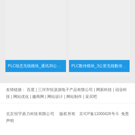
PLC组态无线模块_通讯30公里的数传模块YJ-43H
PLC数传模块_3公里无线数传模块YJ-43L
友情链接：
百度
|
三河市恒汲源电子产品有限公司
|
网新科技
|
诏业科
技
|
网站优化
|
徽商网
|
网站设计
|
网站制作
|
采买吧
北京恒宇鼎力科技有限公司 版权所有
京ICP备11000428号-5
免责
声明